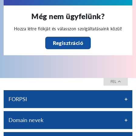
Még nem ügyfelünk?
Hozza létre fiókját és válasszon szolgáltatásaink közül!
Regisztráció
FEL
FORPSI
FORPSI
Rólunk
Domain nevek
FORPSIBlog