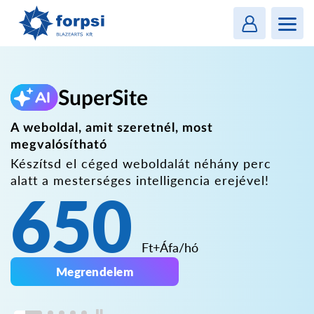
Login
MENU
SuperSite
A weboldal, amit szeretnél, most
megvalósítható
Készítsd el céged weboldalát néhány perc
alatt
a mesterséges intelligencia erejével!
650
Ft+Áfa/hó
Megrendelem