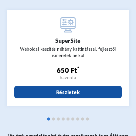
SuperSite
Weboldal készítés néhány kattintással, fejlesztői
ismeretek nélkül
*
650 Ft
havonta
Részletek
*Az árak a rendelés első évére vonatkoznak és az Áfát nem