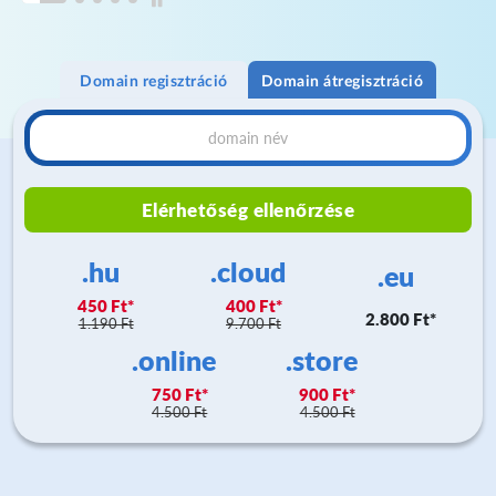
Domain regisztráció
Domain átregisztráció
Elérhetőség ellenőrzése
.hu
.cloud
.eu
450 Ft
400 Ft
2.800 Ft
1.190 Ft
9.700 Ft
.online
.store
750 Ft
900 Ft
4.500 Ft
4.500 Ft