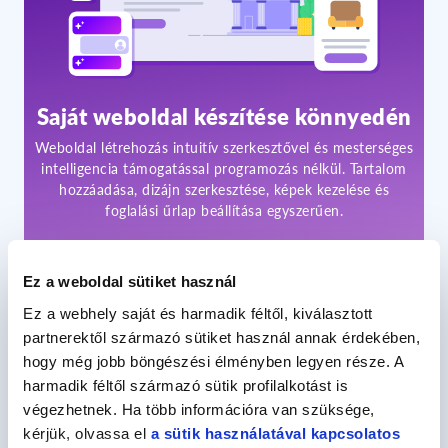
Saját weboldal készítése könnyedén
Weboldal létrehozás intuitív szerkesztővel és mesterséges
intelligencia támogatással programozás nélkül. Tartalom
hozzáadása, dizájn szerkesztése, képek kezelése és
foglalási űrlap beállítása egyszerűen.
650 Ft
/havonta*
Ez a weboldal sütiket használ
Részletek
Ez a webhely saját és harmadik féltől, kiválasztott
partnerektől származó sütiket használ annak érdekében,
hogy még jobb böngészési élményben legyen része. A
harmadik féltől származó sütik profilalkotást is
végezhetnek. Ha több információra van szüksége,
kérjük, olvassa el
a sütik használatával kapcsolatos