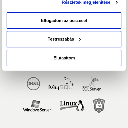
Részletek megjelenítése
nyomva csak a szükséges sütik tárolását fogadja el.
Adatközpont
Elfogadom az összeset
Testreszabás
Elutasítom