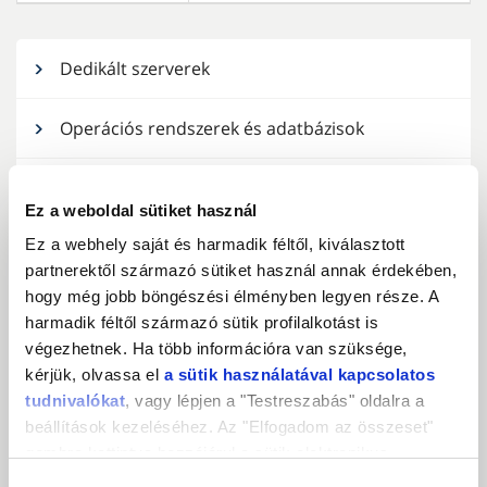
Dedikált szerverek
Operációs rendszerek és adatbázisok
Plesk control panel
Ez a weboldal sütiket használ
Ez a webhely saját és harmadik féltől, kiválasztott
Távoli hozzáférés vezérlő, KVM
partnerektől származó sütiket használ annak érdekében,
hogy még jobb böngészési élményben legyen része. A
Tárhely biztonsági mentéshez
harmadik féltől származó sütik profilalkotást is
végezhetnek. Ha több információra van szüksége,
Szerver monitoring
kérjük, olvassa el
a sütik használatával kapcsolatos
tudnivalókat
, vagy lépjen a "Testreszabás" oldalra a
Hardveres Tűzfal
beállítások kezeléséhez. Az "Elfogadom az összeset"
gombra kattintva hozzájárul a sütik elektronikus
eszközén történő tárolásához. Az "Elutasítom" gombra
Háttér switch