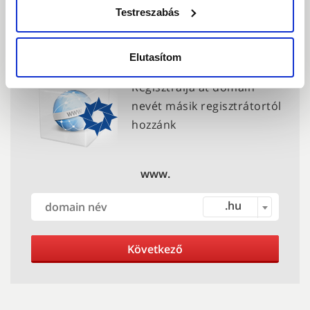
Testreszabás
Regisztrátor váltás - domain
átregisztrálás
Elutasítom
Regisztrálja át domain
nevét másik regisztrátortól
hozzánk
www.
.hu
Következő