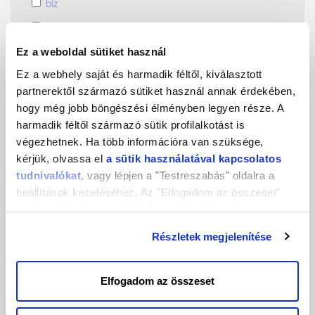
biz
org
name
Ez a weboldal sütiket használ
Ez a webhely saját és harmadik féltől, kiválasztott
de
partnerektől származó sütiket használ annak érdekében,
art
hogy még jobb böngészési élményben legyen része. A
it
harmadik féltől származó sütik profilalkotást is
végezhetnek. Ha több információra van szüksége,
cz
kérjük, olvassa el
a sütik használatával kapcsolatos
tv
tudnivalókat
, vagy lépjen a "Testreszabás" oldalra a
beállítások kezeléséhez. Az "Elfogadom az összeset"
gombra kattintva hozzájárul a sütik elektronikus
Másodszintű közdomainek
eszközén történő tárolásához. Az "Elutasítom" gombra
Részletek megjelenítése
nyomva csak a szükséges sütik tárolását fogadja el.
Új gTLD
Elfogadom az összeset