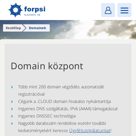
Login
MENU
Kezdőlap
Domainek
Domain központ
Több mint 200 domain végződés automatizált
regisztrációval
Cégünk a .CLOUD domain hivatalos nyilvántartója
Ingyenes DNS szolgáltatás, IPv6 (AAAA) támogatással
Ingyenes DNSSEC technológia
Nagyobb darabszám rendelése esetén további
kedvezményekért keresse
Ügyfélszolgálatunkat
!