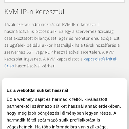
KVM IP-n keresztül
Távoli szerver adminisztrációt KVM IP-n keresztüli
használatával is biztosítunk. Ez egy a szerverhez fizikailag
csatlakoztatott billentyűzet, egér és monitor emulációja. Ezt
az ügyfelek például akkor használják ha a távoli hozzáférés a
szerverhez SSH vagy RDP használatával sikertelen. A KVM
kapcsolat ingyenes. A KVM kapcsolatot a
kapcsolatfelvételi
űrlap
használatával kérheti.
Dedikált szerverek
Ez a weboldal sütiket használ
Ez a webhely saját és harmadik féltől, kiválasztott
Operációs rendszerek és adatbázisok
partnerektől származó sütiket használ annak érdekében,
hogy még jobb böngészési élményben legyen része. A
Plesk control panel
harmadik féltől származó sütik profilalkotást is
végezhetnek. Ha több információra van szüksége,