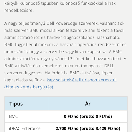
kártyák különböző típusban különböző funkciókkal állnak
rendelkezésre.
A nagy teljesítményű Dell PowerEdge szerverek, valamint sok
más szerver BMC modullal van felszerelve ami főként a távoli
adminisztrációhoz és hardver diagnosztikához használható.
BMC függetlenül működik a használt operációs rendszertől és
nem számít, hogy a szerver be vagy ki van kapcsolva. A BMC
adminisztrációhoz egy nyilvános IP-címet kell hozzárendelni. A
BMC aktiválás és üzemeltetés minden támogatott DELL
szerveren ingyenes. Ha érdekli a BMC aktiválása, lépjen
kapcsolatba velünk a
kapcsolatfelvételi űrlapon keresztül
(hiteles kérés benyújtás)
.
Típus
Ár
BMC
0 Ft/hó (bruttó 0 Ft/hó)
iDRAC Enterprise
2.700 Ft/hó (bruttó 3.429 Ft/hó)