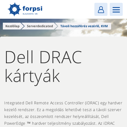
Login
MENU
Kezdőlap
Serverdedicated
Távoli hozzáférés vezérlő, KVM
Dell DRAC
kártyák
Integrated Dell Remote Access Controller (iDRAC) egy hardver
kezelő rendszer. Ez a megoldás lehetővé teszi a távoli szerver
kezelését, az összeomlott rendszer helyreállítását, Dell
PowerEdge ™ hardver teljesítmény szabályozást. Az iDRAC