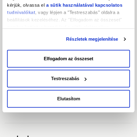
kérjük, olvassa el
a sütik használatával kapcsolatos
Távoli hozzáférés vezérlő, KVM
tudnivalókat
, vagy lépjen a "Testreszabás" oldalra a
beállítások kezeléséhez. Az "Elfogadom az összeset"
Tárhely biztonsági mentéshez
gombra kattintva hozzájárul a sütik elektronikus
eszközén történő tárolásához. Az "Elutasítom" gombra
Szerver monitoring
Részletek megjelenítése
nyomva csak a szükséges sütik tárolását fogadja el.
Hardveres Tűzfal
Elfogadom az összeset
Háttér switch
Testreszabás
Adatközpont
Elutasítom