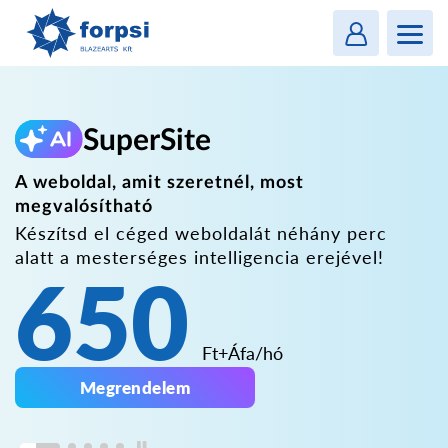
Login
MENU
SuperSite
A weboldal, amit szeretnél, most
megvalósítható
Készítsd el céged weboldalát néhány perc
alatt
a mesterséges intelligencia erejével!
650
Ft+Áfa/hó
Megrendelem