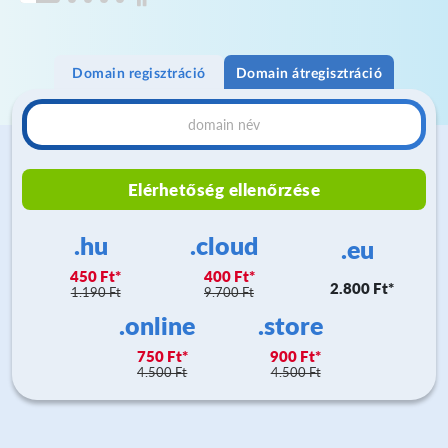
Domain regisztráció
Domain átregisztráció
Elérhetőség ellenőrzése
.hu
.cloud
.eu
450 Ft
400 Ft
2.800 Ft
1.190 Ft
9.700 Ft
.online
.store
750 Ft
900 Ft
4.500 Ft
4.500 Ft