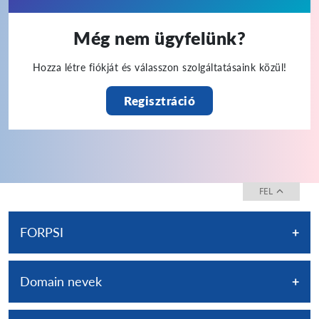
Még nem ügyfelünk?
Hozza létre fiókját és válasszon szolgáltatásaink közül!
Regisztráció
FEL
FORPSI
FORPSI
Rólunk
Domain nevek
FORPSIBlog