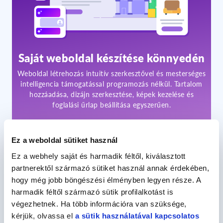
Saját weboldal készítése könnyedén
Weboldal létrehozás intuitív szerkesztővel és mesterséges
intelligencia támogatással programozás nélkül. Tartalom
hozzáadása, dizájn szerkesztése, képek kezelése és
foglalási űrlap beállítása egyszerűen.
650 Ft
/havonta*
Ez a weboldal sütiket használ
Részletek
Ez a webhely saját és harmadik féltől, kiválasztott
partnerektől származó sütiket használ annak érdekében,
hogy még jobb böngészési élményben legyen része. A
harmadik féltől származó sütik profilalkotást is
végezhetnek. Ha több információra van szüksége,
kérjük, olvassa el
a sütik használatával kapcsolatos