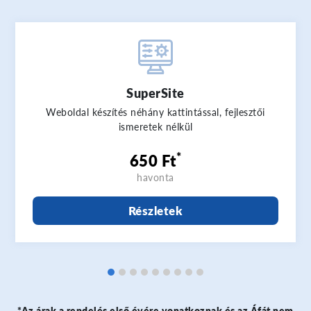
SuperSite
Weboldal készítés néhány kattintással, fejlesztői
ismeretek nélkül
*
650 Ft
havonta
Részletek
*Az árak a rendelés első évére vonatkoznak és az Áfát nem