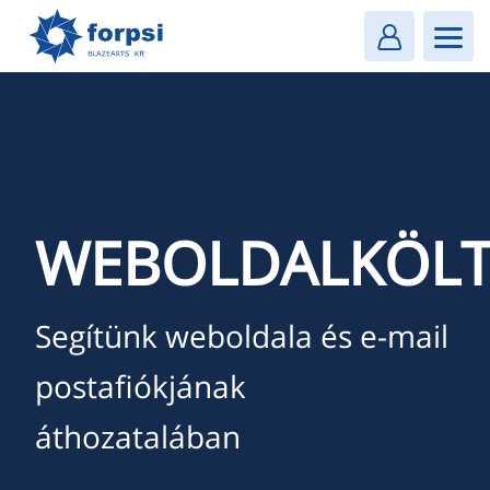
Login
MENU
WEBOLDALKÖLT
Segítünk weboldala és e-mail
postafiókjának
áthozatalában