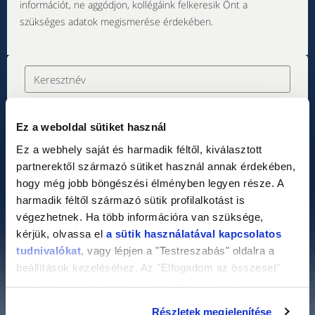
információt, ne aggódjon, kollégáink felkeresik Önt a
szükséges adatok megismerése érdekében.
Ez a weboldal sütiket használ
Ez a webhely saját és harmadik féltől, kiválasztott
partnerektől származó sütiket használ annak érdekében,
hogy még jobb böngészési élményben legyen része. A
harmadik féltől származó sütik profilalkotást is
végezhetnek. Ha több információra van szüksége,
kérjük, olvassa el
a sütik használatával kapcsolatos
tudnivalókat
, vagy lépjen a "Testreszabás" oldalra a
beállítások kezeléséhez. Az "Elfogadom az összeset"
gombra kattintva hozzájárul a sütik elektronikus
eszközén történő tárolásához. Az "Elutasítom" gombra
Részletek megjelenítése