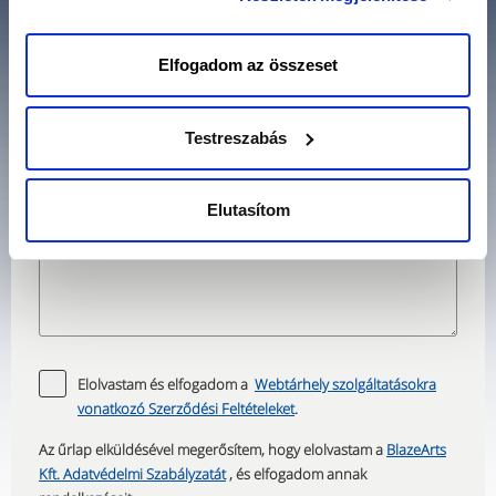
nyomva csak a szükséges sütik tárolását fogadja el.
Elfogadom az összeset
Testreszabás
Szolgáltatás leírása:
Elutasítom
Elolvastam és elfogadom a
Webtárhely szolgáltatásokra
vonatkozó Szerződési Feltételeket
.
Az űrlap elküldésével megerősítem, hogy elolvastam a
BlazeArts
Kft. Adatvédelmi Szabályzatát
, és elfogadom annak