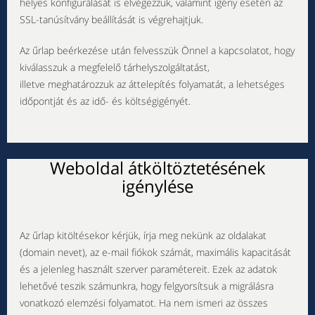
helyes konfigurálását is elvégezzük, valamint igény esetén az
SSL-tanúsítvány beállítását is végrehajtjuk.
Az űrlap beérkezése után felvesszük Önnel a kapcsolatot, hogy
kiválasszuk a megfelelő tárhelyszolgáltatást,
illetve meghatározzuk az áttelepítés folyamatát, a lehetséges
időpontját és az idő- és költségigényét.
Weboldal átköltöztetésének
igénylése
Az űrlap kitöltésekor kérjük, írja meg nekünk az oldalakat
(domain nevet), az e-mail fiókok számát, maximális kapacitását
és a jelenleg használt szerver paramétereit. Ezek az adatok
lehetővé teszik számunkra, hogy felgyorsítsuk a migrálásra
vonatkozó elemzési folyamatot. Ha nem ismeri az összes