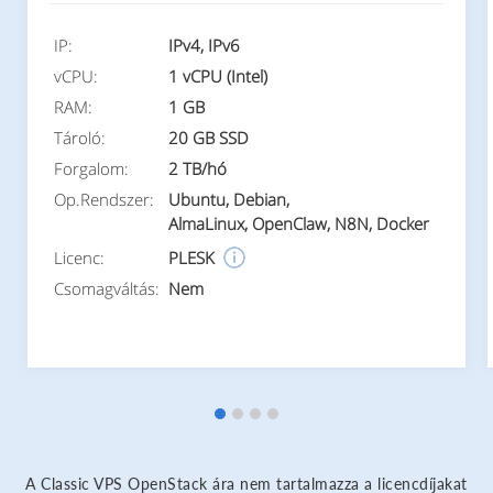
IP:
IPv4, IPv6
vCPU:
1 vCPU (Intel)
RAM:
1 GB
Tároló:
20 GB SSD
Forgalom:
2 TB/hó
Op.Rendszer:
Ubuntu, Debian,
AlmaLinux, OpenClaw, N8N, Docker
Licenc:
PLESK
Csomagváltás:
Nem
A Classic VPS OpenStack ára nem tartalmazza a licencdíjakat