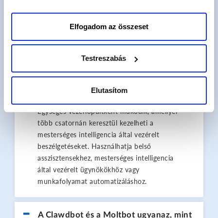
Mi az OpenClaw és hogyan
használható?
Elfogadom az összeset
Az OpenClaw egy saját üzemeltetésű
Testreszabás
mesterséges intelligencia platform, amely
lehetővé teszi olyan modellek integrálását,
mint az OpenAI vagy az Anthropic, a már
Elutasítom
használt üzenetküldő alkalmazásokba.
Egységes vezérlőpultként működik, amellyel
több csatornán keresztül kezelheti a
mesterséges intelligencia által vezérelt
beszélgetéseket. Használhatja belső
asszisztensekhez, mesterséges intelligencia
által vezérelt ügynökökhöz vagy
munkafolyamat automatizáláshoz.
A Clawdbot és a Moltbot ugyanaz, mint