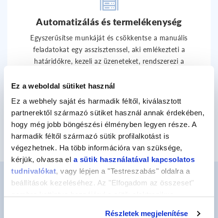
Automatizálás és termelékenység
Egyszerűsítse munkáját és csökkentse a manuális
feladatokat egy asszisztenssel, aki emlékezteti a
határidőkre, kezeli az üzeneteket, rendszerezi a
naptárakat, és automatikusan elvégzi az ismétlődő
feladatokat, miközben chaten keresztül kommunikál
Ez a weboldal sütiket használ
Önnel.
Ez a webhely saját és harmadik féltől, kiválasztott
partnerektől származó sütiket használ annak érdekében,
hogy még jobb böngészési élményben legyen része. A
harmadik féltől származó sütik profilalkotást is
végezhetnek. Ha több információra van szüksége,
kérjük, olvassa el
a sütik használatával kapcsolatos
tudnivalókat
, vagy lépjen a "Testreszabás" oldalra a
beállítások kezeléséhez. Az "Elfogadom az összeset"
gombra kattintva hozzájárul a sütik elektronikus
GYIK
eszközén történő tárolásához. Az "Elutasítom" gombra
Részletek megjelenítése
nyomva csak a szükséges sütik tárolását fogadja el.