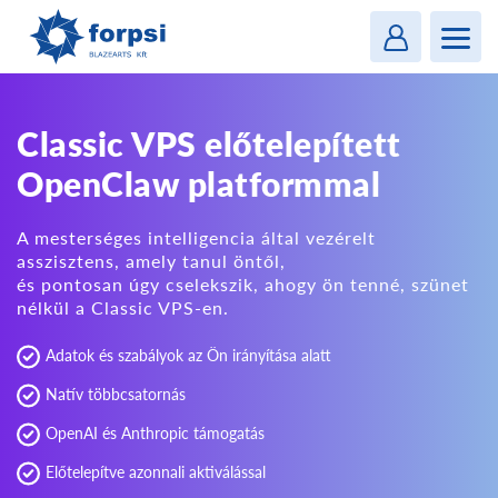
Login
MENU
Classic VPS előtelepített
OpenClaw platformmal
A mesterséges intelligencia által vezérelt
asszisztens, amely tanul öntől,
és pontosan úgy cselekszik, ahogy ön tenné, szünet
nélkül a Classic VPS-en.
Adatok és szabályok az Ön irányítása alatt
Natív többcsatornás
OpenAI és Anthropic támogatás
Előtelepítve azonnali aktiválással