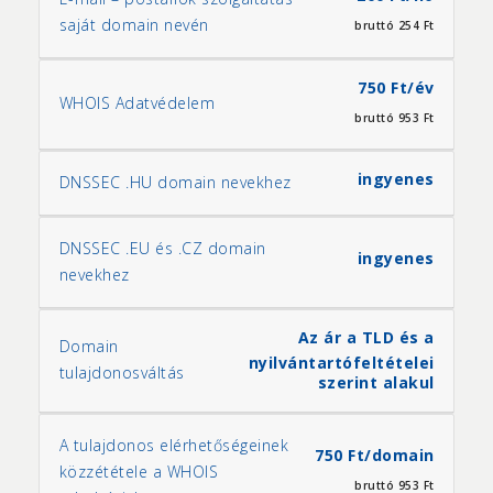
saját domain nevén
bruttó 254 Ft
750 Ft/év
WHOIS Adatvédelem
bruttó 953 Ft
ingyenes
DNSSEC .HU domain nevekhez
DNSSEC .EU és .CZ domain
ingyenes
nevekhez
Az ár a TLD és a
Domain
nyilvántartó
feltételei
tulajdonosváltás
szerint alakul
A tulajdonos elérhetőségeinek
750 Ft/domain
közzététele a WHOIS
bruttó 953 Ft