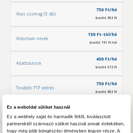
750 Ft/hó
Alias csomag (5 db)
bruttó 953 Ft
150 Ft-tól/hó
Aldomain nevek
bruttó 191 Ft-tól
450 Ft/hó
Adatbázisok
bruttó 572 Ft
750 Ft/hó
További FTP elérés
bruttó 953 Ft
Ez a weboldal sütiket használ
100
Weboldal/adatbázis egyszeri
Ft/ingyenes
Ez a webhely saját és harmadik féltől, kiválasztott
biztonsági mentése
bruttó 127
partnerektől származó sütiket használ annak érdekében,
Ft/ingyenes
hogy még jobb böngészési élményben legyen része. A