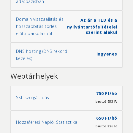
adatbázisban
Domain visszaállítás és
Az ár a TLD és a
hosszabbítás törlés
nyilvántartó
feltételei
szerint alakul
előtti parkolásból
DNS hosting (DNS rekord
ingyenes
kezelés)
Webtárhelyek
750 Ft/hó
SSL szolgáltatás
bruttó 953 Ft
650 Ft/hó
Hozzáférési Napló, Statisztika
bruttó 826 Ft