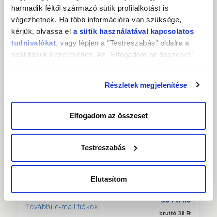
harmadik féltől származó sütik profilalkotást is
végezhetnek. Ha több információra van szüksége,
egyedi árajánlat alapján
Weboldalköltöztetés
kérjük, olvassa el
a sütik használatával kapcsolatos
tudnivalókat
, vagy lépjen a "Testreszabás" oldalra a
750 Ft/hó
beállítások kezeléséhez. Az "Elfogadom az összeset"
Korlátlan FTP tárhely
bruttó 953 Ft
gombra kattintva hozzájárul a sütik elektronikus
eszközén történő tárolásához. Az "Elutasítom" gombra
Részletek megjelenítése
750 Ft/hó
nyomva csak a szükséges sütik tárolását fogadja el.
További fő domain
bruttó 953 Ft
Elfogadom az összeset
DNS hosting (DNS rekord
ingyenes
kezelés)
Testreszabás
E-mail postafiók
Elutasítom
30 Ft/hó
További e-mail fiókok
bruttó 38 Ft