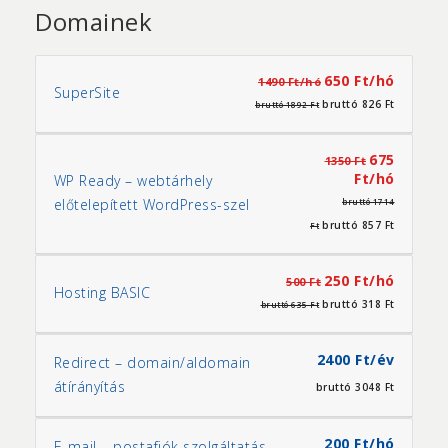
Domainek
650 Ft/hó
1490 Ft/hó
SuperSite
bruttó 826 Ft
bruttó 1892 Ft
675
1350 Ft
Ft/hó
WP Ready – webtárhely
előtelepített WordPress-szel
bruttó 1714
bruttó 857 Ft
Ft
250 Ft/hó
500 Ft
Hosting BASIC
bruttó 318 Ft
bruttó 635 Ft
2400 Ft/év
Redirect – domain/aldomain
átírányítás
bruttó 3048 Ft
200 Ft/hó
E-mail – postafiók szolgáltatás